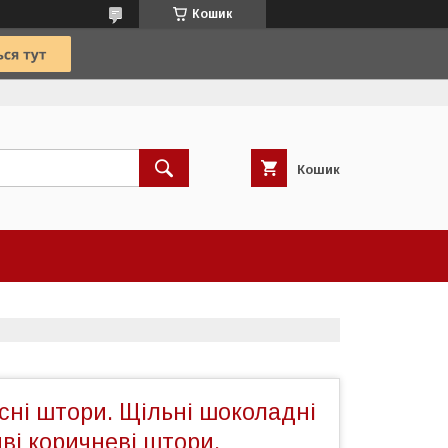
Кошик
Кошик
сні штори. Щільні шоколадні
ві коричневі штори.