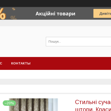
АС
КОНТАКТЫ
Стильні суча
–20%
штори. Краси