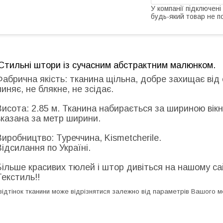
У компанії підключені
будь-який товар не п
Стильні штори із сучасним абстрактним малюнком.
Фабрична якість:
тканина щільна, добре захищає від с
линяє, не блякне, не зсідає.
Висота:
2.85 м. Тканина набирається за шириною вікн
вказана за метр ширини.
Виробництво:
Туреччина, Kismetcherile.
Відсилання по Україні.
Більше красивих тюлей і штор дивіться на нашому сай
Текстиль!!
відтінок тканини може відрізнятися залежно від параметрів Вашого м