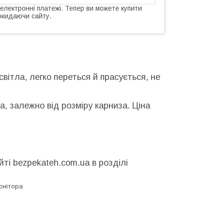
 електронні платежі. Тепер ви можете купити
окидаючи сайту.
вітла, легко переться й прасується, не
а, залежно від розміру карниза. Ціна
ті bezpekateh.com.ua в розділі
онітора