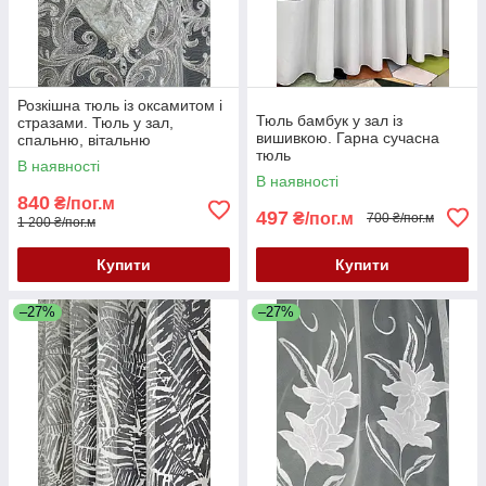
Розкішна тюль із оксамитом і
Тюль бамбук у зал із
стразами. Тюль у зал,
вишивкою. Гарна сучасна
спальню, вітальню
тюль
В наявності
В наявності
840
₴/пог.м
497
₴/пог.м
700 ₴/пог.м
1 200 ₴/пог.м
Купити
Купити
–27%
–27%