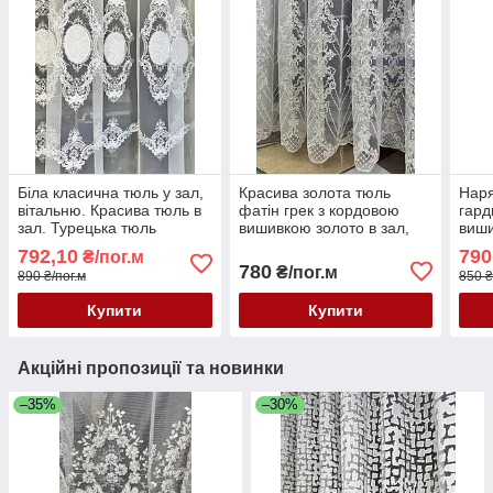
Біла класична тюль у зал,
Красива золота тюль
Наря
вітальню. Красива тюль в
фатін грек з кордовою
гард
зал. Турецька тюль
вишивкою золото в зал,
виши
преміум якості
спальню, вітальню
зал,
792,10
790
₴/пог.м
780
₴/пог.м
890 ₴/пог.м
850 ₴
Купити
Купити
Акційні пропозиції та новинки
–35%
–30%