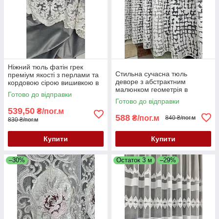
Ніжний тюль фатін грек
Стильна сучасна тюль
преміум якості з перлами та
деворе з абстрактним
кордовою сірою вишивкою в
малюнком геометрія в
спальню, зал або вітальню.
Готово до відправки
молочному кольорі
Останній метраж 2.7 м
Готово до відправки
539,50
₴/пог.м
588
₴/пог.м
840 ₴/пог.м
830 ₴/пог.м
Купити
Купити
–30%
Остаток 3 м
–29%