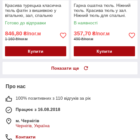
Красива турецька класична
Гарна ошатна тюль. Ніжний
тюль фатін з вишивкою у
тюль. Красива тюль у зал.
вітальню, зал, спальню
Ніжний тюль для спальні.
купити Україна
Турецька тюль.
Готово до відправки
В наявності
846,80
357,70
₴/пог.м
₴/пог.м
1 160 ₴/пог.м
490 ₴/пог.м
Купити
Купити
Показати ще
Про нас
100% позитивних з 110 відгуків за рік
Працює з 16.08.2018
м. Чернігів
Чернігів, Україна
Контакти