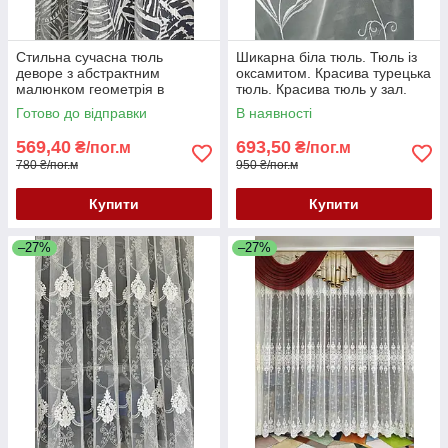
Стильна сучасна тюль
Шикарна біла тюль. Тюль із
деворе з абстрактним
оксамитом. Красива турецька
малюнком геометрія в
тюль. Красива тюль у зал.
молочному кольорі
Тюль у спальню
Готово до відправки
В наявності
569,40
693,50
₴/пог.м
₴/пог.м
780 ₴/пог.м
950 ₴/пог.м
Купити
Купити
–27%
–27%