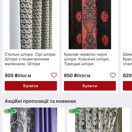
Стильні штори. Сірі штори.
Красиві червоно-чорні
Шика
Штори з геометричним
штори. Класичні штори.
Крас
малюнком. Штори
Турецькі штори
спал
абстракція. Сучасні
штори. Штори в зал
900
850
820
₴/пог.м
₴/пог.м
Купити
Купити
Акційні пропозиції та новинки
–30%
–26%