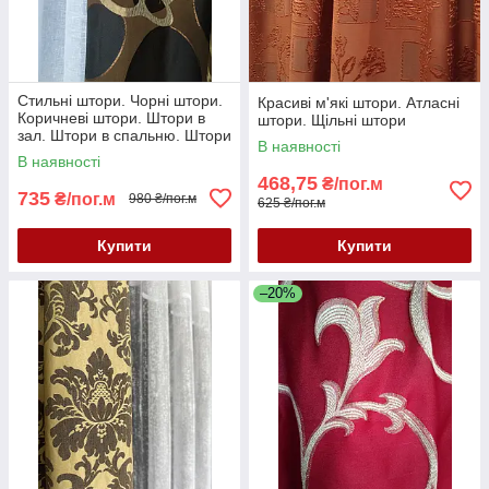
Стильні штори. Чорні штори.
Красиві м'які штори. Атласні
Коричневі штори. Штори в
штори. Щільні штори
зал. Штори в спальню. Штори
В наявності
абстракція. Модні штори
В наявності
468,75
₴/пог.м
735
₴/пог.м
980 ₴/пог.м
625 ₴/пог.м
Купити
Купити
–20%