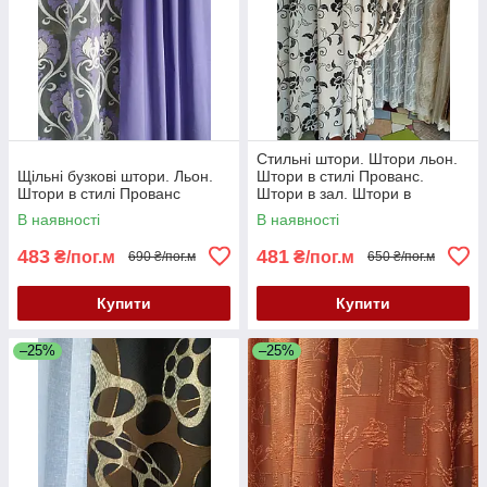
Стильні штори. Штори льон.
Щільні бузкові штори. Льон.
Штори в стилі Прованс.
Штори в стилі Прованс
Штори в зал. Штори в
спальню. Штори льон. Чорні
В наявності
В наявності
штори
483
481
₴/пог.м
₴/пог.м
690 ₴/пог.м
650 ₴/пог.м
Купити
Купити
–25%
–25%