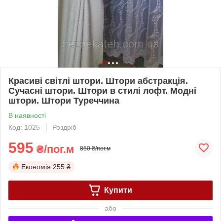
Красиві світлі штори. Штори абстракція.
Сучасні штори. Штори в стилі лофт. Модні
штори. Штори Туреччина
В наявності
Код: 1025
Роздріб
595
₴/пог.м
850 ₴/пог.м
Економія
255 ₴
Купити
або