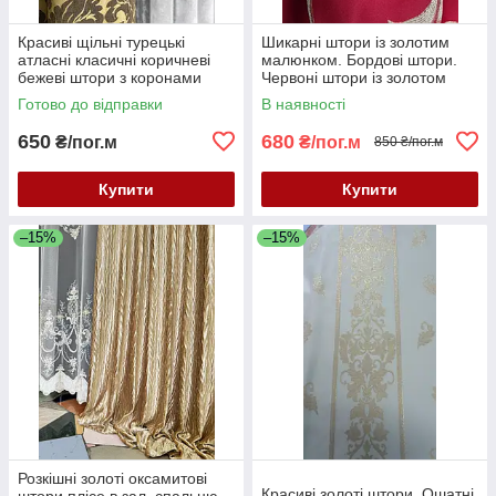
Красиві щільні турецькі
Шикарні штори із золотим
атласні класичні коричневі
малюнком. Бордові штори.
бежеві штори з коронами
Червоні штори із золотом
вензелем в зал, спальню,
Готово до відправки
В наявності
вітальню
650
680
₴/пог.м
₴/пог.м
850 ₴/пог.м
Купити
Купити
–15%
–15%
Розкішні золоті оксамитові
Красиві золоті штори. Ошатні
штори плісе в зал, спальню,