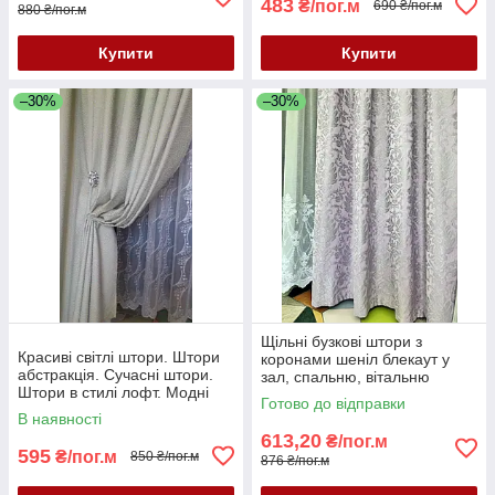
483
₴/пог.м
690 ₴/пог.м
880 ₴/пог.м
Купити
Купити
–30%
–30%
Щільні бузкові штори з
Красиві світлі штори. Штори
коронами шеніл блекаут у
абстракція. Сучасні штори.
зал, спальню, вітальню
Штори в стилі лофт. Модні
Готово до відправки
штори. Штори Туреччина
В наявності
613,20
₴/пог.м
595
₴/пог.м
850 ₴/пог.м
876 ₴/пог.м