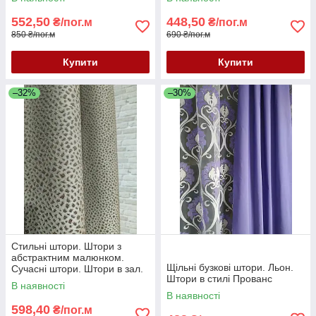
552,50
448,50
₴/пог.м
₴/пог.м
850 ₴/пог.м
690 ₴/пог.м
Купити
Купити
–32%
–30%
Стильні штори. Штори з
абстрактним малюнком.
Щільні бузкові штори. Льон.
Сучасні штори. Штори в зал.
Штори в стилі Прованс
Штори в спальню. Модні
В наявності
штори
В наявності
598,40
₴/пог.м