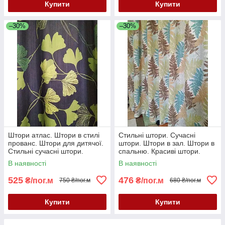
Купити
Купити
–30%
–30%
Штори атлас. Штори в стилі
Стильні штори. Сучасні
прованс. Штори для дитячої.
штори. Штори в зал. Штори в
Стильні сучасні штори.
спальню. Красиві штори.
Стильні портьєри. Штори
В наявності
В наявності
Турц
525
476
₴/пог.м
₴/пог.м
750 ₴/пог.м
680 ₴/пог.м
Купити
Купити