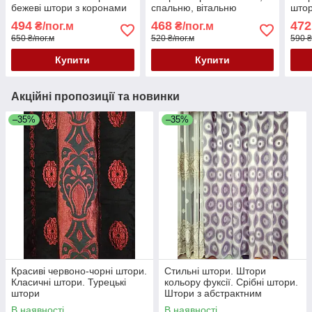
бежеві штори з коронами
спальню, вітальню
штор
вензелем в зал, спальню,
Штор
494
468
472
₴/пог.м
₴/пог.м
вітальню
штор
650 ₴/пог.м
520 ₴/пог.м
590 ₴
Купити
Купити
Акційні пропозиції та новинки
–35%
–35%
Красиві червоно-чорні штори.
Стильні штори. Штори
Класичні штори. Турецькі
кольору фуксії. Срібні штори.
штори
Штори з абстрактним
малюнком. Красиві штори
В наявності
В наявності