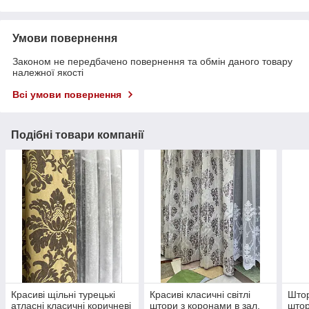
Умови повернення
Законом не передбачено повернення та обмін даного товару
належної якості
Всі умови повернення
Подібні товари компанії
Красиві щільні турецькі
Красиві класичні світлі
Штор
атласні класичні коричневі
штори з коронами в зал,
штор