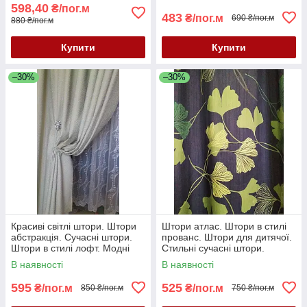
598,40
₴/пог.м
483
₴/пог.м
690 ₴/пог.м
880 ₴/пог.м
Купити
Купити
–30%
–30%
Красиві світлі штори. Штори
Штори атлас. Штори в стилі
абстракція. Сучасні штори.
прованс. Штори для дитячої.
Штори в стилі лофт. Модні
Стильні сучасні штори.
штори. Штори Туреччина
В наявності
В наявності
595
525
₴/пог.м
₴/пог.м
850 ₴/пог.м
750 ₴/пог.м