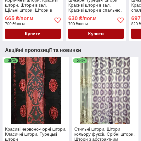
штори. Штори в зал.
Красиві штори в зал.
Крас
Щільні штори. Штори в
Красиві штори в спальню.
спал
спальню. Бежеві штори
Коричневі штори.
665
630
697
₴/пог.м
₴/пог.м
700 ₴/пог.м
700 ₴/пог.м
820 ₴
Купити
Купити
Акційні пропозиції та новинки
–35%
–35%
Красиві червоно-чорні штори.
Стильні штори. Штори
Класичні штори. Турецькі
кольору фуксії. Срібні штори.
штори
Штори з абстрактним