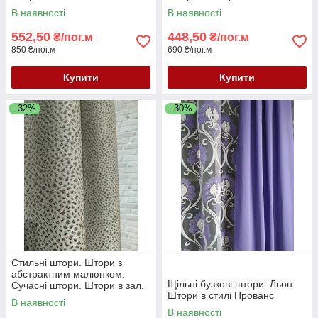
малюнком. Красиві штори
В наявності
В наявності
552,50
448,50
₴/пог.м
₴/пог.м
850 ₴/пог.м
690 ₴/пог.м
Купити
Купити
–32%
–30%
Стильні штори. Штори з
абстрактним малюнком.
Щільні бузкові штори. Льон.
Сучасні штори. Штори в зал.
Штори в стилі Прованс
Штори в спальню. Модні
В наявності
штори
В наявності