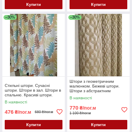
Купити
Купити
–30%
–30%
Штори з геометричним
Стильні штори. Сучасні
малюнком. Бежеві штори.
штори. Штори в зал. Штори в
Штори з абстрактним
спальню. Красиві штори.
малюнком. Сучасні штори.
В наявності
Стильні портьєри. Штори
Штори в зал.
В наявності
Турц
770
₴/пог.м
476
₴/пог.м
680 ₴/пог.м
1 100 ₴/пог.м
Купити
Купити