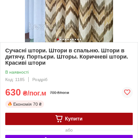
Сучасні штори. Штори в спальню. Штори в
дитячу. Портьєри. Шторы. Коричневі штори.
Красиві штори
В наявності
Код: 1185
Роздріб
630
₴/пог.м
700 ₴/пог.м
Економія
70 ₴
Купити
або