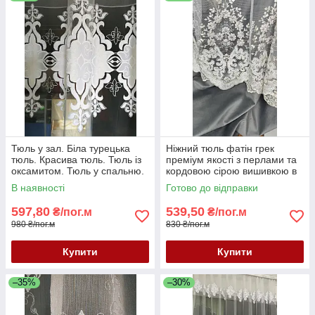
Тюль у зал. Біла турецька
Ніжний тюль фатін грек
тюль. Красива тюль. Тюль із
преміум якості з перлами та
оксамитом. Тюль у спальню.
кордовою сірою вишивкою в
Тюль у вітальню. Модний
спальню, зал або вітальню.
В наявності
Готово до відправки
тюль
Останній метраж 2.7 м
597,80
539,50
₴/пог.м
₴/пог.м
980 ₴/пог.м
830 ₴/пог.м
Купити
Купити
–35%
–30%