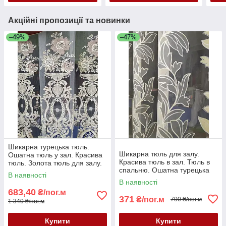
Акційні пропозиції та новинки
–49%
–47%
Шикарна турецька тюль.
Шикарна тюль для залу.
Ошатна тюль у зал. Красива
Красива тюль в зал. Тюль в
тюль. Золота тюль для залу.
спальню. Ошатна турецька
Тюль для спальні. Тюль 3д
В наявності
тюль
В наявності
683,40
₴/пог.м
371
₴/пог.м
700 ₴/пог.м
1 340 ₴/пог.м
Купити
Купити