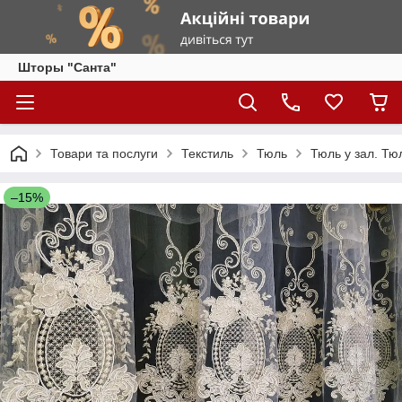
Шторы "Санта"
Товари та послуги
Текстиль
Тюль
Тюль у зал. Тю
–15%