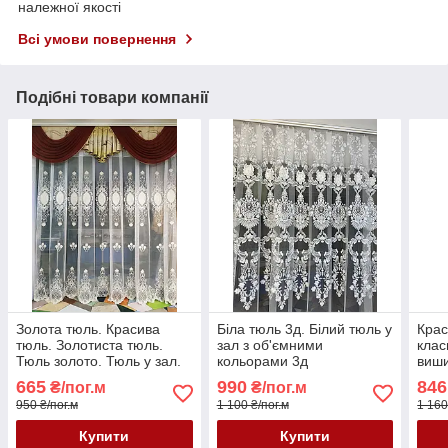
належної якості
Всі умови повернення
Подібні товари компанії
Золота тюль. Красива
Біла тюль 3д. Білий тюль у
Крас
тюль. Золотиста тюль.
зал з об'ємними
клас
Тюль золото. Тюль у зал.
кольорами 3д
виши
Тюль у спальню. Тюль 3Д.
спал
665
990
846
₴/пог.м
₴/пог.м
Тюль 3д.
950 ₴/пог.м
1 100 ₴/пог.м
1 160
Купити
Купити