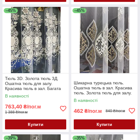
–45%
–45%
Тюль 3D. Золота тюль 3Д.
Шикарна турецька тюль.
Ошатна тюль для залу.
Ошатна тюль в зал. Красива
Красива тюль в зал. Багата
тюль. Золота тюль для залу.
турецька тюль. Залишок 3,20
В наявності
Тюль для спальні. Тюль 3д
м
В наявності
763,40
₴/пог.м
462
₴/пог.м
840 ₴/пог.м
1 388 ₴/пог.м
Купити
Купити
–39%
–35%