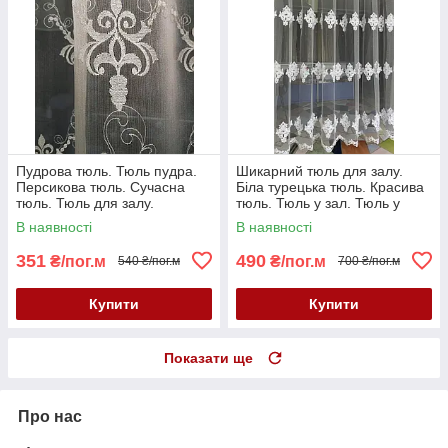
Пудрова тюль. Тюль пудра.
Шикарний тюль для залу.
Персикова тюль. Сучасна
Біла турецька тюль. Красива
тюль. Тюль для залу.
тюль. Тюль у зал. Тюль у
Стильна тюль. Тюль для
спальню. Сучасна тюль у зал
В наявності
В наявності
спальні
351
490
₴/пог.м
₴/пог.м
540 ₴/пог.м
700 ₴/пог.м
Купити
Купити
Показати ще
Про нас