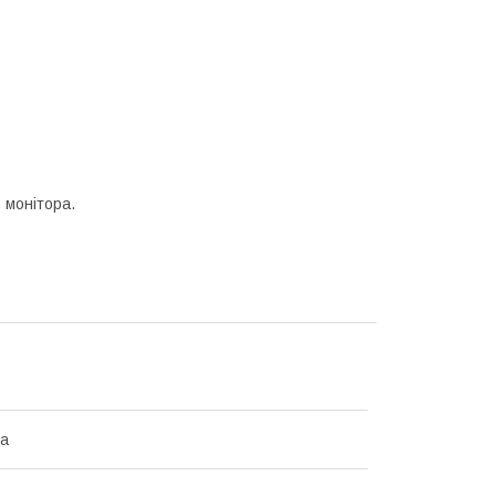
 монітора.
на