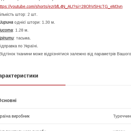
ttps://youtube.com/shorts/ezrbfL4N_AU?si=28OhVSHcTG_eM3vn
ількість штор: 2 шт.
Ширина
однієї штори: 1.30 м.
Висота
: 1.28 м.
ріпити
: тасьма.
ідправка по Україні.
Відтінок тканини може відрізнятися залежно від параметрів Вашого
арактеристики
Основні
раїна виробник
Туреччи