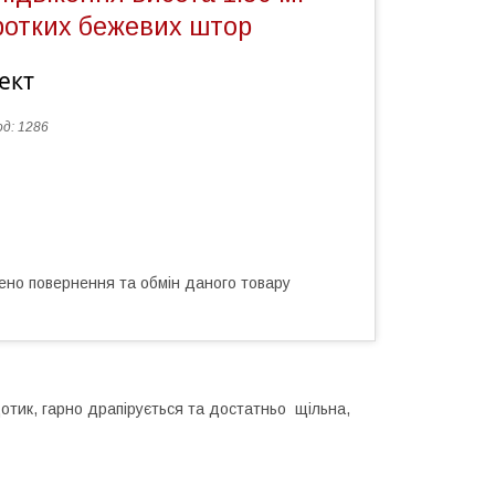
ротких бежевих штор
ект
од:
1286
ено повернення та обмін даного товару
отик, гарно драпірується та достатньо щільна,