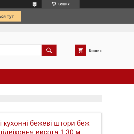
Кошик
Кошик
кі кухонні бежеві штори беж
підвіконня висота 1.30 м.