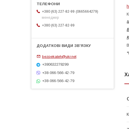
h
0665664279
+380 (63) 227-82-99
К
менеджер
+380 (63) 227-82-99
К
В
*
bezpekateh@ukr.net
+380632278299
+38-066-566-42-79
Х
+38-066-566-42-79
К