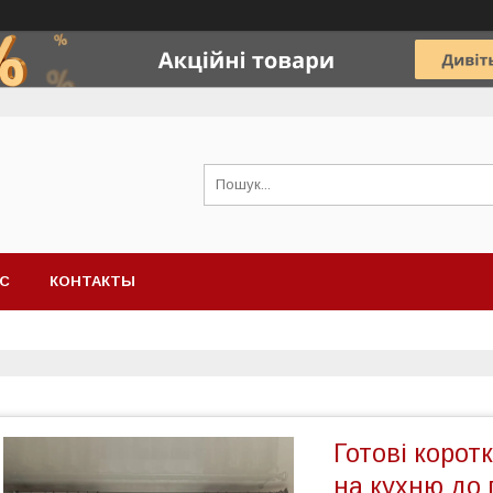
АС
КОНТАКТЫ
Готові корот
на кухню до 