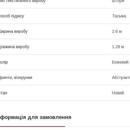
ип текстильного виробу
штори
посіб підвісу
Тасьма
ирина виробу
2.6 м
овжина виробу
1.28 м
олір
Бежевий
ринти, візерунки
Абстракт
Стан
Новий
нформація для замовлення