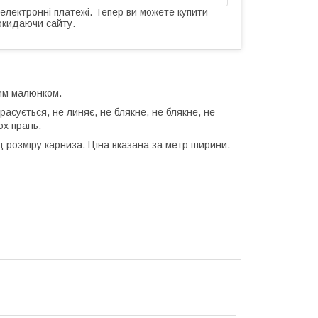
 електронні платежі. Тепер ви можете купити
окидаючи сайту.
им малюнком.
прасується, не линяє, не блякне, не блякне, не
ох прань.
д розміру карниза. Ціна вказана за метр ширини.