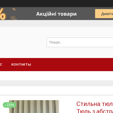
АС
КОНТАКТЫ
Стильна тюль
–15%
Тюль з абст