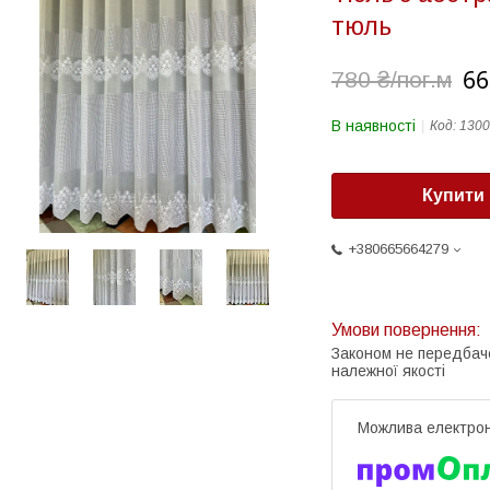
тюль
66
780 ₴/пог.м
В наявності
Код:
1300
Купити
+380665664279
Законом не передбач
належної якості