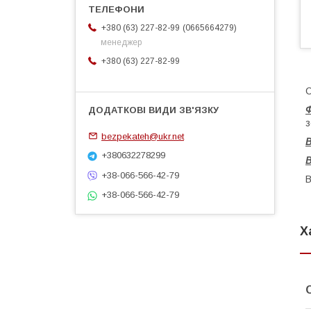
0665664279
+380 (63) 227-82-99
менеджер
+380 (63) 227-82-99
С
Ф
з
bezpekateh@ukr.net
В
+380632278299
+38-066-566-42-79
В
+38-066-566-42-79
Х