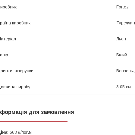
иробник
Fortez
раїна виробник
Туреччи
атеріал
Льон
олір
Білий
ринти, візерунки
Вензель-
овжина виробу
3.05 см
нформація для замовлення
іна:
663 ₴/пог.м