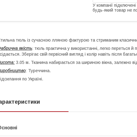
У компанії підключені
будь-який товар не п
тильна тюль із сучасною лляною фактурою та стриманим класичн
абрична якість
: тюль практична у використанні, легко переться й 
сідається. Зберігає свій первісний вигляд і колір навіть після багать
исота:
3.05 м. Тканина набирається за шириною вікна, залежно ві
Виробництво
: Туреччина.
ідсилання по Україні.
арактеристики
Основні