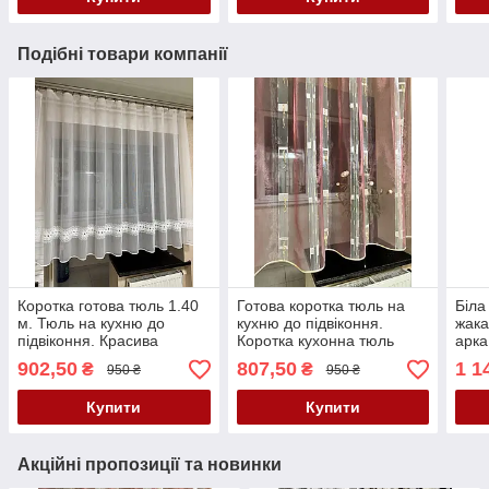
Подібні товари компанії
Коротка готова тюль 1.40
Готова коротка тюль на
Біла
м. Тюль на кухню до
кухню до підвіконня.
жака
підвіконня. Красива
Коротка кухонна тюль
арка
кухонна тюль
підв
902,50
807,50
1 1
₴
₴
950 ₴
950 ₴
Купити
Купити
Акційні пропозиції та новинки