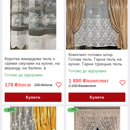
Комплект готових штор.
Коротка жакардова тюль з
Готова тюль. Гарна тюль на
сірими смугами на кухню, на
кухню. Гарна турецька тюль.
веранду, на балкон, в
Готово до відправки
коридор. Короткий тюль
Готово до відправки
жакард. Тюль висота 2 м
1 890
₴/комплект
178
₴/пог.м
200 ₴/пог.м
2 100 ₴/комплект
Купити
Купити
–10%
–7%