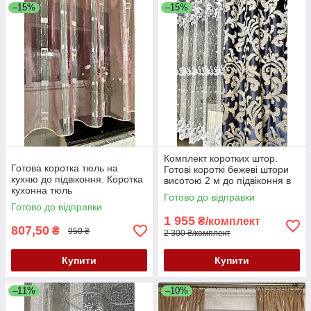
–15%
–15%
Комплект коротких штор.
Готова коротка тюль на
Готові короткі бежеві штори
кухню до підвіконня. Коротка
висотою 2 м до підвіконня в
кухонна тюль
зал, спальню, кухню,
Готово до відправки
вітальню
Готово до відправки
1 955
₴/комплект
807,50
₴
950 ₴
2 300 ₴/комплект
Купити
Купити
–11%
–10%