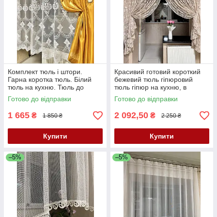
Комплект тюль і штори.
Красивий готовий короткий
Гарна коротка тюль. Білий
бежевий тюль гіпюровий
тюль на кухню. Тюль до
тюль гіпюр на кухню, в
підвіконня. Штори в кухню
дитячу, в спальню до
Готово до відправки
Готово до відправки
підвіконня
1 665
2 092,50
₴
₴
1 850 ₴
2 250 ₴
Купити
Купити
–5%
–5%