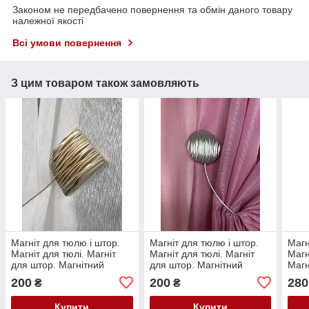
Законом не передбачено повернення та обмін даного товару
належної якості
Всі умови повернення
З цим товаром також замовляють
Магніт для тюлю і штор.
Магніт для тюлю і штор.
Магн
Магніт для тюлі. Магніт
Магніт для тюлі. Магніт
Магн
для штор. Магнітний
для штор. Магнітний
Магн
підхват. Підхват для штор.
підхват. Підхват для штор.
для 
200
200
280
₴
₴
Зажим для тюлі. Магніт
Зажим для тюлі. Магніт
трим
для тюля
для тюля
зати
Купити
Купити