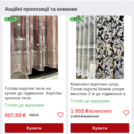
Акційні пропозиції та новинки
–15%
–15%
Комплект коротких штор.
Готова коротка тюль на
Готові короткі бежеві штори
кухню до підвіконня. Коротка
висотою 2 м до підвіконня в
кухонна тюль
зал, спальню, кухню,
Готово до відправки
вітальню
Готово до відправки
1 955
₴/комплект
807,50
₴
950 ₴
2 300 ₴/комплект
Купити
Купити