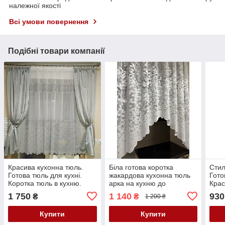
належної якості
Всі умови повернення
Подібні товари компанії
Красива кухонна тюль.
Біла готова коротка
Стил
Готова тюль для кухні.
жакардова кухонна тюль
Гото
Коротка тюль в кухню.
арка на кухню до
Крас
Тюль на кухню. Фіранка.
підвіконня. Тюль аркою
Коро
1 750
1 140
930
₴
₴
1 200 ₴
Кухонна тюль
Арка
Купити
Купити