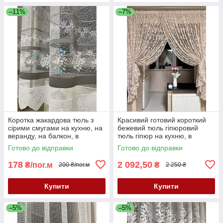
–11%
–7%
Коротка жакардова тюль з
Красивий готовий короткий
сірими смугами на кухню, на
бежевий тюль гіпюровий
веранду, на балкон, в
тюль гіпюр на кухню, в
коридор. Короткий тюль
дитячу, в спальню до
Готово до відправки
Готово до відправки
жакард. Тюль висота 2 м
підвіконня
178
2 092,50
₴/пог.м
₴
200 ₴/пог.м
2 250 ₴
Купити
Купити
–5%
–5%