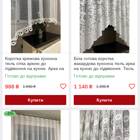
Коротка кремова кухонна
Біла готова коротка
тюль сітка аркою до
жакардова кухонна тюль арка
підвіконня на кухню. Арка на
на кухню до підвіконня. Тюль
кухню
аркою
Готово до відправки
Готово до відправки
988
1 140
₴
₴
1 040 ₴
1 200 ₴
Купити
Купити
–5%