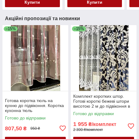
Купити
Купити
Акційні пропозиції та новинки
–15%
–15%
Комплект коротких штор.
Готова коротка тюль на
Готові короткі бежеві штори
кухню до підвіконня. Коротка
висотою 2 м до підвіконня в
кухонна тюль
зал, спальню, кухню,
Готово до відправки
вітальню
Готово до відправки
1 955
₴/комплект
807,50
₴
950 ₴
2 300 ₴/комплект