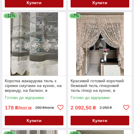
Купити
Купити
–11%
–7%
Коротка жакардова тюль з
Красивий готовий короткий
сірими смугами на кухню, на
бежевий тюль гіпюровий
веранду, на балкон, в
тюль гіпюр на кухню, в
коридор. Короткий тюль
дитячу, в спальню до
Готово до відправки
Готово до відправки
жакард. Тюль висота 2 м
підвіконня
178
2 092,50
₴/пог.м
₴
200 ₴/пог.м
2 250 ₴
Купити
Купити
–5%
–5%