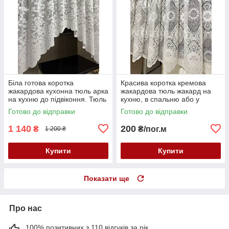
Біла готова коротка
Красива коротка кремова
жакардова кухонна тюль арка
жакардова тюль жакард на
на кухню до підвіконня. Тюль
кухню, в спальню або у
аркою
вітальню до підвіконня
Готово до відправки
Готово до відправки
1 140
200
₴
₴/пог.м
1 200 ₴
Купити
Купити
Показати ще
Про нас
100% позитивних з 110 відгуків за рік