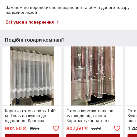
Законом не передбачено повернення та обмін даного товару
належної якості
Всі умови повернення
Подібні товари компанії
Коротка готова тюль 1.40
Готова коротка тюль на
Гото
м. Тюль на кухню до
кухню до підвіконня.
Кухо
підвіконня. Красива
Коротка кухонна тюль
підв
кухонна тюль
Фіра
902,50
807,50
1 4
₴
₴
950 ₴
950 ₴
в ку