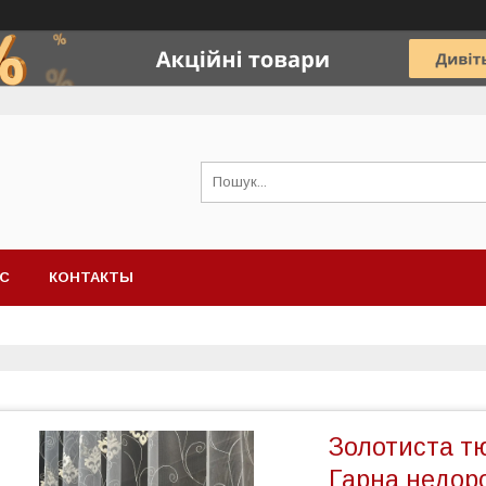
АС
КОНТАКТЫ
Золотиста тю
Гарна недор