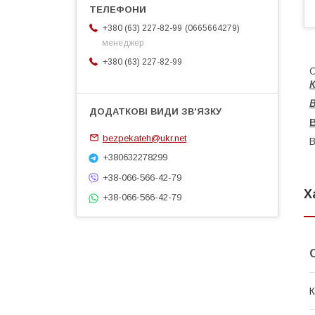
0665664279
+380 (63) 227-82-99
менеджер
+380 (63) 227-82-99
О
К
bezpekateh@ukr.net
В
+380632278299
+38-066-566-42-79
Х
+38-066-566-42-79
К