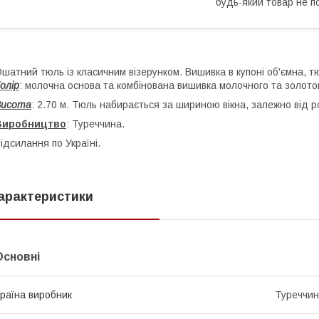
будь-який товар не п
шатний тюль із класичним візерунком. Вишивка в купоні об'ємна, 
олір
: молочна основа та комбінована вишивка молочного та золото
Висота
: 2.70 м. Тюль набирається за шириною вікна, залежно від р
Виробництво
: Туреччина.
ідсилання по Україні.
арактеристики
Основні
раїна виробник
Туреччи