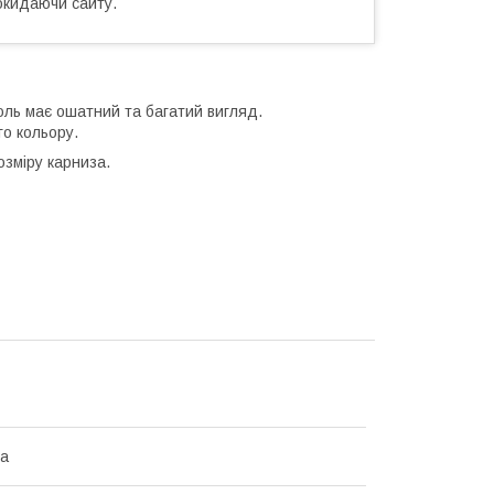
окидаючи сайту.
тюль має ошатний та багатий вигляд.
го кольору.
озміру карниза.
на