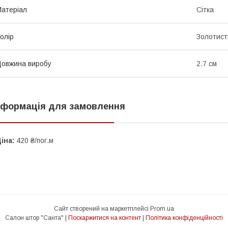
атеріал
Сітка
олір
Золотист
овжина виробу
2.7 см
нформація для замовлення
іна:
420 ₴/пог.м
Сайт створений на маркетплейсі
Prom.ua
Салон штор "Санта" |
Поскаржитися на контент
|
Політика конфіденційності