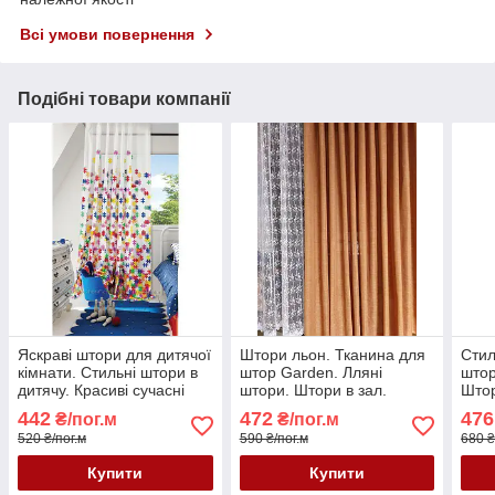
Всі умови повернення
Подібні товари компанії
Яскраві штори для дитячої
Штори льон. Тканина для
Стил
кімнати. Стильні штори в
штор Garden. Лляні
штор
дитячу. Красиві сучасні
штори. Штори в зал.
Штор
штори. Білі штори в
Штори в спальню. Сучасні
штор
442
472
476
₴/пог.м
₴/пог.м
дитячу.
штори. Портьєри
Што
520 ₴/пог.м
590 ₴/пог.м
680 ₴
Купити
Купити