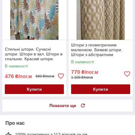
Штори з геометричним
Стильні штори. Сучасні
малюнком. Бежеві штори.
штори. Штори в зал. Штори в
Штори з абстрактним
спальню. Красиві штори.
малюнком. Сучасні штори.
В наявності
Стильні портьєри. Штори
Штори в зал.
В наявності
Турц
770
₴/пог.м
476
₴/пог.м
680 ₴/пог.м
1 100 ₴/пог.м
Купити
Купити
Показати ще
Про нас
100% позитивних з 112 відгуків за рік