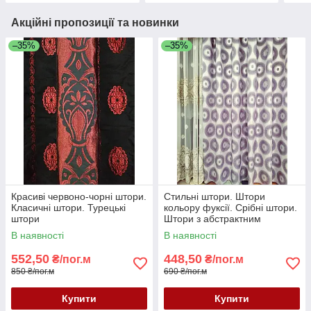
Акційні пропозиції та новинки
–35%
–35%
Красиві червоно-чорні штори.
Стильні штори. Штори
Класичні штори. Турецькі
кольору фуксії. Срібні штори.
штори
Штори з абстрактним
малюнком. Красиві штори
В наявності
В наявності
552,50
448,50
₴/пог.м
₴/пог.м
850 ₴/пог.м
690 ₴/пог.м
Купити
Купити