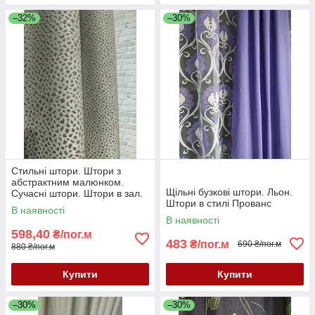
–32%
–30%
Стильні штори. Штори з
абстрактним малюнком.
Щільні бузкові штори. Льон.
Сучасні штори. Штори в зал.
Штори в стилі Прованс
Штори в спальню. Модні
В наявності
штори
В наявності
598,40
₴/пог.м
483
₴/пог.м
690 ₴/пог.м
880 ₴/пог.м
Купити
Купити
–30%
–30%