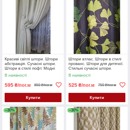
Красиві світлі штори. Штори
Штори атлас. Штори в стилі
абстракція. Сучасні штори.
прованс. Штори для дитячої.
Штори в стилі лофт. Модні
Стильні сучасні штори.
штори. Штори Туреччина
В наявності
В наявності
595
525
₴/пог.м
₴/пог.м
850 ₴/пог.м
750 ₴/пог.м
Купити
Купити
–30%
–30%