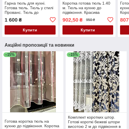
Гарна тюль для кухні.
Коротка готова тюль 1.40
Гото
Готова тюль. Тюль у стилі
м. Тюль на кухню до
кухн
Прованс. Тюль до
підвіконня. Красива
Коро
підвіконня. Тюль на кухню.
кухонна тюль
1 600
902,50
807
₴
₴
950 ₴
Коротка тюль
Купити
Купити
Акційні пропозиції та новинки
–15%
–15%
Комплект коротких штор.
Готова коротка тюль на
Готові короткі бежеві штори
кухню до підвіконня. Коротка
висотою 2 м до підвіконня в