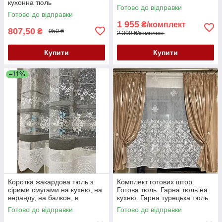
кухонна тюль
зал, спальню, кухню,
Готово до відправки
вітальню
Готово до відправки
1 955
₴/комплект
807,50
₴
950 ₴
2 300 ₴/комплект
Купити
Купити
–11%
Коротка жакардова тюль з
Комплект готових штор.
сірими смугами на кухню, на
Готова тюль. Гарна тюль на
веранду, на балкон, в
кухню. Гарна турецька тюль.
коридор. Короткий тюль
Готово до відправки
Готово до відправки
жакард. Тюль висота 2 м