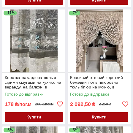
–11%
–7%
Коротка жакардова тюль з
Красивий готовий короткий
сірими смугами на кухню, на
бежевий тюль гіпюровий
веранду, на балкон, в
тюль гіпюр на кухню, в
коридор. Короткий тюль
дитячу, в спальню до
Готово до відправки
Готово до відправки
жакард. Тюль висота 2 м
підвіконня
178
2 092,50
₴/пог.м
₴
200 ₴/пог.м
2 250 ₴
Купити
Купити
–5%
–5%