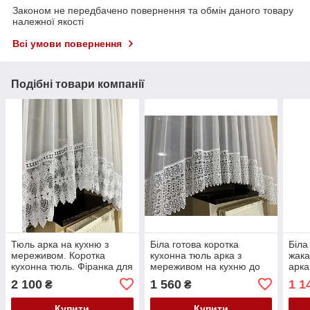
Законом не передбачено повернення та обмін даного товару
належної якості
Всі умови повернення
Подібні товари компанії
Тюль арка на кухню з
Біла готова коротка
Біла
мереживом. Коротка
кухонна тюль арка з
жака
кухонна тюль. Фіранка для
мереживом на кухню до
арка
кухні. Тюль аркою
підвіконня аркою
підв
2 100
1 560
1 1
₴
₴
Купити
Купити