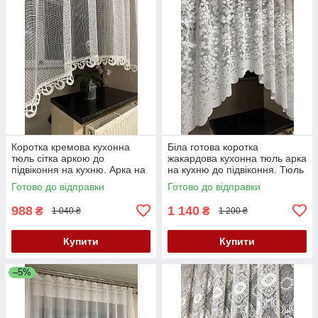
Коротка кремова кухонна
Біла готова коротка
тюль сітка аркою до
жакардова кухонна тюль арка
підвіконня на кухню. Арка на
на кухню до підвіконня. Тюль
кухню
аркою
Готово до відправки
Готово до відправки
988
1 140
₴
₴
1 040 ₴
1 200 ₴
Купити
Купити
–5%