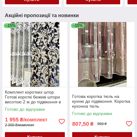
Акційні пропозиції та новинки
–15%
–15%
Комплект коротких штор.
Готова коротка тюль на
Готові короткі бежеві штори
кухню до підвіконня. Коротка
висотою 2 м до підвіконня в
кухонна тюль
зал, спальню, кухню,
Готово до відправки
вітальню
Готово до відправки
1 955
₴/комплект
807,50
₴
950 ₴
2 300 ₴/комплект
Купити
Купити