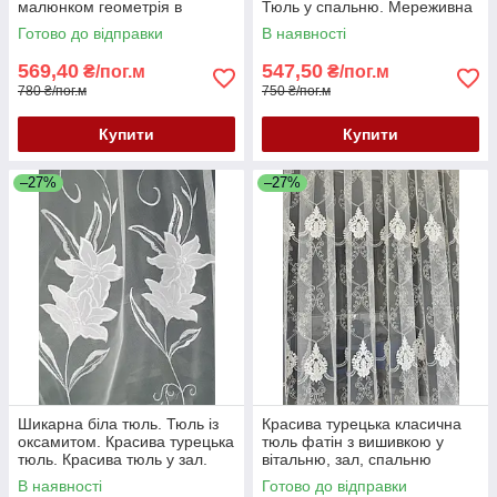
малюнком геометрія в
Тюль у спальню. Мереживна
молочному кольорі
тюль. Тюль Туреччина.
Готово до відправки
В наявності
569,40
547,50
₴/пог.м
₴/пог.м
780 ₴/пог.м
750 ₴/пог.м
Купити
Купити
–27%
–27%
Шикарна біла тюль. Тюль із
Красива турецька класична
оксамитом. Красива турецька
тюль фатін з вишивкою у
тюль. Красива тюль у зал.
вітальню, зал, спальню
Тюль у спальню
купити Україна
В наявності
Готово до відправки