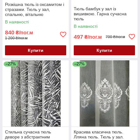
Розкішна тюль із оксамитом і
Тюль бамбук у зал із
стразами. Тюль у зал,
вишивкою. Гарна сучасна
спальню, вітальню
тюль
В наявності
В наявності
840
₴/пог.м
497
₴/пог.м
700 ₴/пог.м
1 200 ₴/пог.м
Купити
Купити
–27%
–27%
Стильна сучасна тюль
Красива класична тюль.
деворе з абстрактним
Лляна тюль. Тюль у зал.