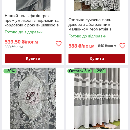
Ніжний тюль фатін грек
Стильна сучасна тюль
преміум якості з перлами та
деворе з абстрактним
кордовою сірою вишивкою в
малюнком геометрія в
спальню, зал або вітальню.
Готово до відправки
молочному кольорі
Останній метраж 2.7 м
Готово до відправки
539,50
₴/пог.м
588
₴/пог.м
840 ₴/пог.м
830 ₴/пог.м
Купити
Купити
–30%
Остаток 3 м
–29%