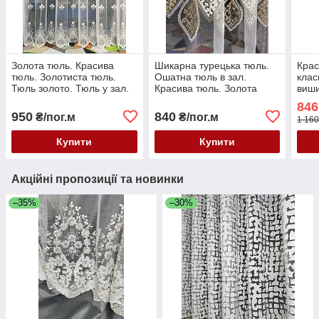
Золота тюль. Красива
Шикарна турецька тюль.
Крас
тюль. Золотиста тюль.
Ошатна тюль в зал.
клас
Тюль золото. Тюль у зал.
Красива тюль. Золота
виши
Тюль у спальню. Тюль 3Д.
тюль для залу. Тюль для
спал
846
Тюль 3д.
спальні. Тюль 3д
950
840
₴/пог.м
₴/пог.м
1 160
Купити
Купити
Акційні пропозиції та новинки
–35%
–30%