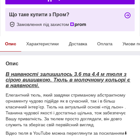
Що таке купити з Пром?
Замовлення під захистом
Опис
Характеристики
Доставка
Оплата
Умови п
Опис
В наявності залишилось 3.6 та 4.4 м тюля з
сірою вишивкою. Тюль в молочному кольорі є
в наявності.
Елегантний тюль, який завдяки стриманому абстрактному
орнаменту чудово підійде як в сучасний, так і в більш
класичний інтерʼєр. Тюль на актуальній основі «під льон» .
Тканина чудової якості і достатньо щільна, тож забезпечує
Вашу приватність. За тюлем просто доглядати, він довго
служить та зберігає свій первійсний вигляд.
Відео тюля в YouTube можна переглянути за посиланням⬇️