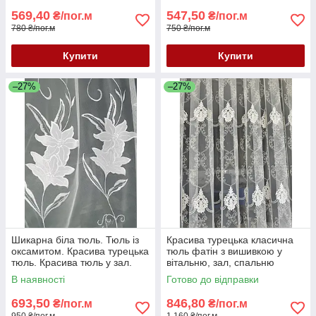
569,40
547,50
₴/пог.м
₴/пог.м
780 ₴/пог.м
750 ₴/пог.м
Купити
Купити
–27%
–27%
Шикарна біла тюль. Тюль із
Красива турецька класична
оксамитом. Красива турецька
тюль фатін з вишивкою у
тюль. Красива тюль у зал.
вітальню, зал, спальню
Тюль у спальню
купити Україна
В наявності
Готово до відправки
693,50
846,80
₴/пог.м
₴/пог.м
950 ₴/пог.м
1 160 ₴/пог.м