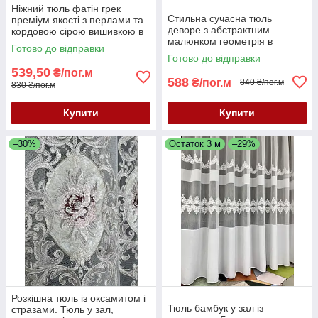
Ніжний тюль фатін грек
Стильна сучасна тюль
преміум якості з перлами та
деворе з абстрактним
кордовою сірою вишивкою в
малюнком геометрія в
спальню, зал або вітальню.
Готово до відправки
молочному кольорі
Останній метраж 2.7 м
Готово до відправки
539,50
₴/пог.м
588
₴/пог.м
840 ₴/пог.м
830 ₴/пог.м
Купити
Купити
–30%
Остаток 3 м
–29%
Розкішна тюль із оксамитом і
Тюль бамбук у зал із
стразами. Тюль у зал,