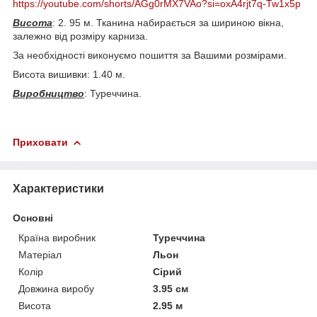
https://youtube.com/shorts/AGg0rMX7VAo?si=oxA4rjt7q-Tw1x5p
Висота
: 2. 95 м. Тканина набирається за шириною вікна,
залежно від розміру карниза.
За необхідності виконуємо пошиття за Вашими розмірами.
Висота вишивки: 1.40 м.
Виробництво
: Туреччина.
Приховати
Характеристики
Основні
Країна виробник
Туреччина
Матеріал
Льон
Колір
Сірий
Довжина виробу
3.95 см
Висота
2.95 м