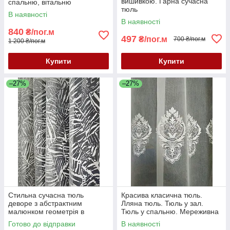
вишивкою. Гарна сучасна
спальню, вітальню
тюль
В наявності
В наявності
840
₴/пог.м
497
₴/пог.м
700 ₴/пог.м
1 200 ₴/пог.м
Купити
Купити
–27%
–27%
Стильна сучасна тюль
Красива класична тюль.
деворе з абстрактним
Лляна тюль. Тюль у зал.
малюнком геометрія в
Тюль у спальню. Мереживна
молочному кольорі
тюль. Тюль Туреччина.
Готово до відправки
В наявності