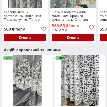
Красива тюль з
Тюль із геометричним
Крас
абстрактним малюнком.
малюнком. Красива
стил
Тюль на кухню. Тюль у
сучасна тюль. Стильна
виши
дитячу. Тюль абстракція.
бірюзова тюль. Тюль у
абст
568,55
₴/пог.м
Стильна тюль
зал. Тюль на кухню
гео
560
550
₴/пог.м
685 ₴/пог.м
в за
Купити
Купити
Акційні пропозиції та новинки
–35%
–30%