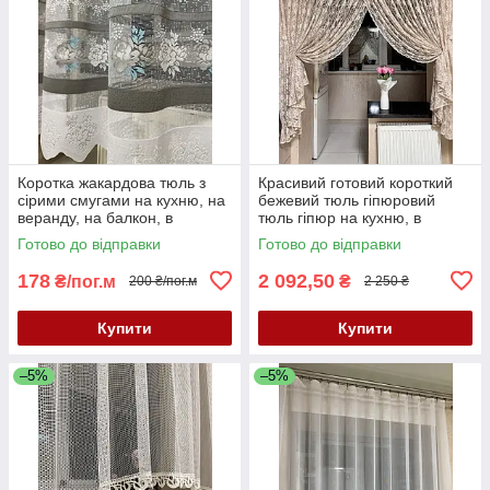
Коротка жакардова тюль з
Красивий готовий короткий
сірими смугами на кухню, на
бежевий тюль гіпюровий
веранду, на балкон, в
тюль гіпюр на кухню, в
коридор. Короткий тюль
дитячу, в спальню до
Готово до відправки
Готово до відправки
жакард. Тюль висота 2 м
підвіконня
178
2 092,50
₴/пог.м
₴
200 ₴/пог.м
2 250 ₴
Купити
Купити
–5%
–5%