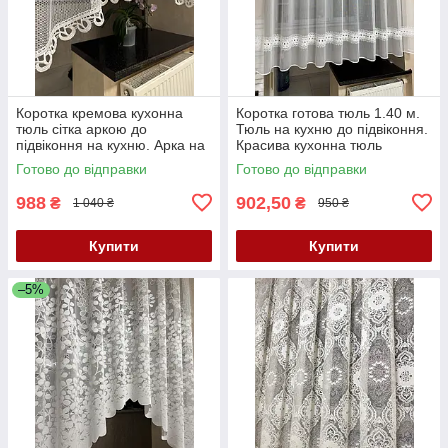
Коротка кремова кухонна
Коротка готова тюль 1.40 м.
тюль сітка аркою до
Тюль на кухню до підвіконня.
підвіконня на кухню. Арка на
Красива кухонна тюль
кухню
Готово до відправки
Готово до відправки
988
902,50
₴
₴
1 040 ₴
950 ₴
Купити
Купити
–5%