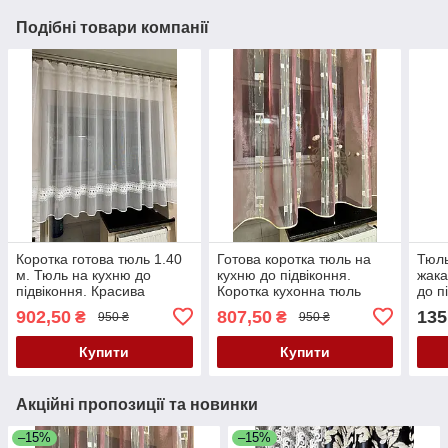
Подібні товари компанії
Коротка готова тюль 1.40
Готова коротка тюль на
Тюль
м. Тюль на кухню до
кухню до підвіконня.
жака
підвіконня. Красива
Коротка кухонна тюль
до п
кухонна тюль
жака
902,50
807,50
135
₴
₴
950 ₴
950 ₴
тюл
Купити
Купити
Акційні пропозиції та новинки
–15%
–15%