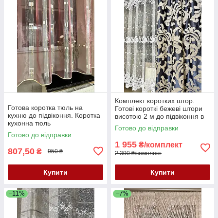
Комплект коротких штор.
Готова коротка тюль на
Готові короткі бежеві штори
кухню до підвіконня. Коротка
висотою 2 м до підвіконня в
кухонна тюль
зал, спальню, кухню,
Готово до відправки
вітальню
Готово до відправки
1 955
₴/комплект
807,50
₴
950 ₴
2 300 ₴/комплект
Купити
Купити
–11%
–7%