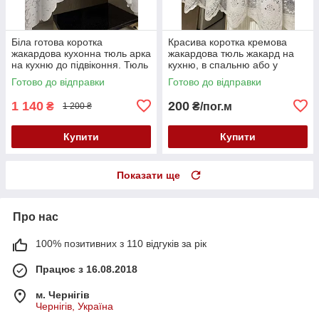
Біла готова коротка
Красива коротка кремова
жакардова кухонна тюль арка
жакардова тюль жакард на
на кухню до підвіконня. Тюль
кухню, в спальню або у
аркою
вітальню до підвіконня
Готово до відправки
Готово до відправки
1 140
200
₴
₴/пог.м
1 200 ₴
Купити
Купити
Показати ще
Про нас
100% позитивних з 110 відгуків за рік
Працює з 16.08.2018
м. Чернігів
Чернігів, Україна