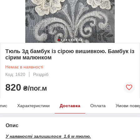
Тюль 3д бамбук із сірою вишивкою. Бамбук із
сірим малюнком
Немає в наявності
Код: 1620
Роздріб
820
₴/пог.м
пис
Характеристики
Доставка
Оплата
Умови пове
Опис
У наявності залишилося 1.6 м тюлю.