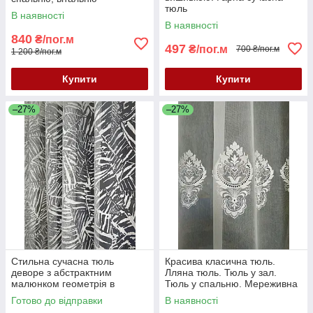
тюль
В наявності
В наявності
840
₴/пог.м
497
₴/пог.м
700 ₴/пог.м
1 200 ₴/пог.м
Купити
Купити
–27%
–27%
Стильна сучасна тюль
Красива класична тюль.
деворе з абстрактним
Лляна тюль. Тюль у зал.
малюнком геометрія в
Тюль у спальню. Мереживна
молочному кольорі
тюль. Тюль Туреччина.
Готово до відправки
В наявності