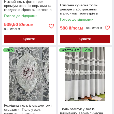
Ніжний тюль фатін грек
Стильна сучасна тюль
преміум якості з перлами та
деворе з абстрактним
кордовою сірою вишивкою в
малюнком геометрія в
спальню, зал або вітальню.
Готово до відправки
молочному кольорі
Останній метраж 2.7 м
Готово до відправки
539,50
₴/пог.м
588
₴/пог.м
840 ₴/пог.м
830 ₴/пог.м
Купити
Купити
–30%
Остаток 3 м
–29%
Розкішна тюль із оксамитом і
Тюль бамбук у зал із
стразами. Тюль у зал,
вишивкою. Гарна сучасна
спальню, вітальню