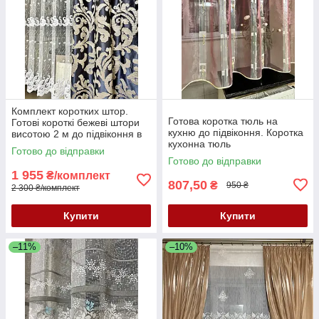
Комплект коротких штор.
Готова коротка тюль на
Готові короткі бежеві штори
кухню до підвіконня. Коротка
висотою 2 м до підвіконня в
кухонна тюль
зал, спальню, кухню,
Готово до відправки
вітальню
Готово до відправки
1 955
₴/комплект
807,50
₴
950 ₴
2 300 ₴/комплект
Купити
Купити
–11%
–10%