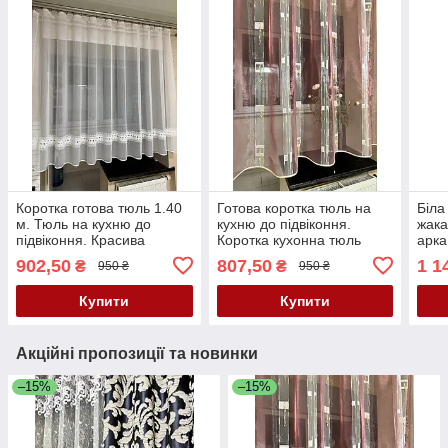
Коротка готова тюль 1.40
Готова коротка тюль на
Біла
м. Тюль на кухню до
кухню до підвіконня.
жака
підвіконня. Красива
Коротка кухонна тюль
арка
кухонна тюль
підв
902,50
807,50
1 1
₴
₴
950 ₴
950 ₴
Купити
Купити
Акційні пропозиції та новинки
–15%
–15%