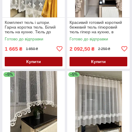
Комплект тюль і штори.
Красивий готовий короткий
Гарна коротка тюль. Білий
бежевий тюль гіпюровий
тюль на кухню. Тюль до
тюль гіпюр на кухню, в
підвіконня. Штори в кухню
дитячу, в спальню до
Готово до відправки
Готово до відправки
підвіконня
1 665
2 092,50
₴
₴
1 850 ₴
2 250 ₴
Купити
Купити
–5%
–5%