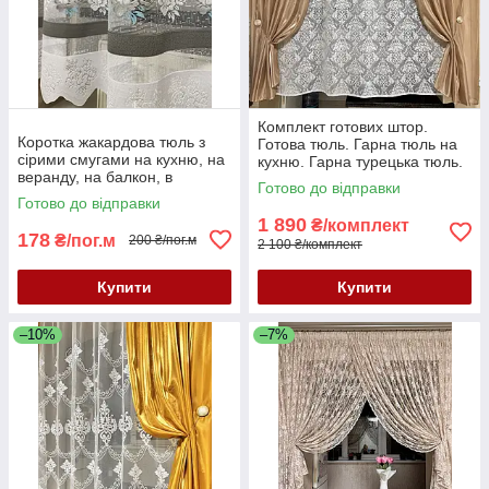
Комплект готових штор.
Коротка жакардова тюль з
Готова тюль. Гарна тюль на
сірими смугами на кухню, на
кухню. Гарна турецька тюль.
веранду, на балкон, в
Готово до відправки
коридор. Короткий тюль
Готово до відправки
жакард. Тюль висота 2 м
1 890
₴/комплект
178
₴/пог.м
200 ₴/пог.м
2 100 ₴/комплект
Купити
Купити
–10%
–7%