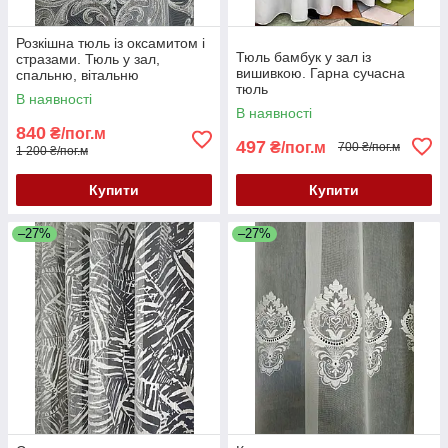
Розкішна тюль із оксамитом і
Тюль бамбук у зал із
стразами. Тюль у зал,
вишивкою. Гарна сучасна
спальню, вітальню
тюль
В наявності
В наявності
840
₴/пог.м
497
₴/пог.м
700 ₴/пог.м
1 200 ₴/пог.м
Купити
Купити
–27%
–27%