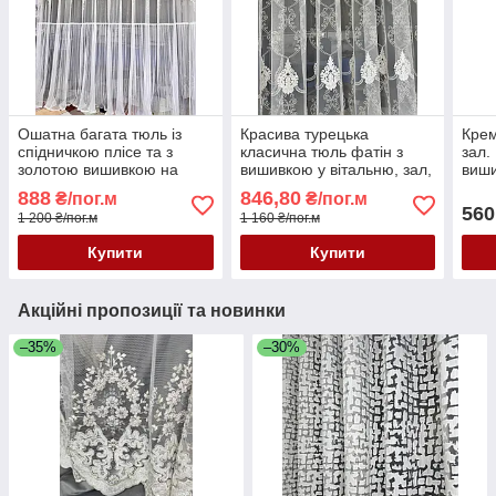
Ошатна багата тюль із
Красива турецька
Крем
спідничкою плісе та з
класична тюль фатін з
зал.
золотою вишивкою на
вишивкою у вітальню, зал,
виши
основі фатин грек у зал,
спальню купити Україна
віта
888
846,80
₴/пог.м
₴/пог.м
спальню, вітальню
560
1 200 ₴/пог.м
1 160 ₴/пог.м
Купити
Купити
Акційні пропозиції та новинки
–35%
–30%