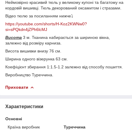
Неймовірно красивий тюль у великому купоні та багатому на
кордовій вишивці. Тюль декорований оксамитом і стразами.
Відео тюлю за посиланням нижче⤵️
https://youtube.com/shorts/H-Koz2KWNw0?
si=sPQkdn4jZPh6lcMJ
Висота
3 м. Тканина набирається за шириною вікна,
залежно від розміру карниза.
Висота вишивки внизу 76 см.
Ширина одного візерунка 63 см.
Коефіцієнт збирання 1:1.5-1.2 залежно від способу пошиття.
Виробництво Туреччина.
Приховати
Характеристики
Основні
Країна виробник
Туреччина