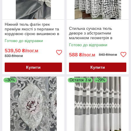
Ніжний тюль фатін грек
Стильна сучасна тюль
преміум якості з перлами та
деворе з абстрактним
кордовою сірою вишивкою в
малюнком геометрія в
спальню, зал або вітальню.
Готово до відправки
молочному кольорі
Останній метраж 2.7 м
Готово до відправки
539,50
₴/пог.м
588
₴/пог.м
840 ₴/пог.м
830 ₴/пог.м
Купити
Купити
–30%
Остаток 3 м
–29%