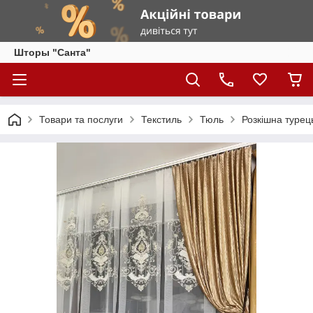
Шторы "Санта"
Товари та послуги
Текстиль
Тюль
Розкішна турец