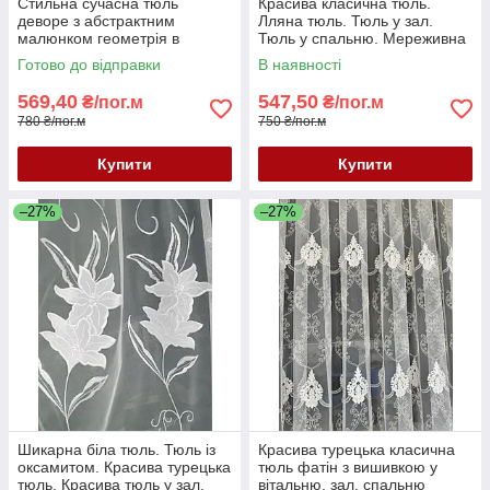
Стильна сучасна тюль
Красива класична тюль.
деворе з абстрактним
Лляна тюль. Тюль у зал.
малюнком геометрія в
Тюль у спальню. Мереживна
молочному кольорі
тюль. Тюль Туреччина.
Готово до відправки
В наявності
569,40
547,50
₴/пог.м
₴/пог.м
780 ₴/пог.м
750 ₴/пог.м
Купити
Купити
–27%
–27%
Шикарна біла тюль. Тюль із
Красива турецька класична
оксамитом. Красива турецька
тюль фатін з вишивкою у
тюль. Красива тюль у зал.
вітальню, зал, спальню