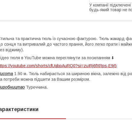
У компанії підключені
будь-який товар не п
тильна та практична тюль із сучасною фактурою. Тюль жакард фабр
о сонця та витривалий до частого прання, його легко прати і майж
ез віджиму).
ідео тюля в YouTube можна переглянути за посиланням ⬇️
ttps://youtube.com/shorts/cfUqbpAuRQ0?si=zuIRj6fXRps-E9j5
Висота
1.90 м. Тюль набирається за шириною вікна, залежно від ро
а потреби можна підшити за Вашим розміром.
Виробництво
Туреччина.
арактеристики