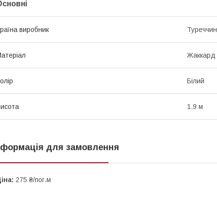
Основні
раїна виробник
Туреччи
атеріал
Жаккард
олір
Білий
исота
1.9 м
нформація для замовлення
іна:
275 ₴/пог.м