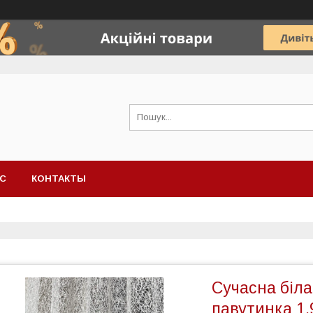
АС
КОНТАКТЫ
Сучасна біл
павутинка 1.