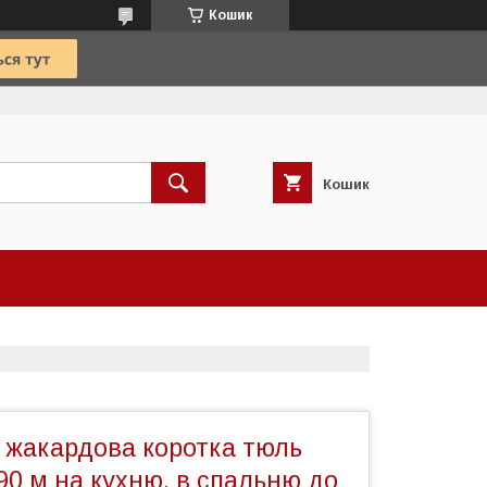
Кошик
Кошик
а жакардова коротка тюль
90 м на кухню, в спальню до