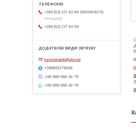
0665664279
+380 (63) 227-82-99
менеджер
+380 (63) 227-82-99
С
д
б
bezpekateh@ukr.net
В
h
+380632278299
+38-066-566-42-79
З
+38-066-566-42-79
Х