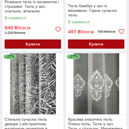
Розкішна тюль із оксамитом і
Тюль бамбук у зал із
стразами. Тюль у зал,
вишивкою. Гарна сучасна
спальню, вітальню
тюль
В наявності
В наявності
840
₴/пог.м
497
₴/пог.м
700 ₴/пог.м
1 200 ₴/пог.м
Купити
Купити
–27%
–27%
Стильна сучасна тюль
Красива класична тюль.
деворе з абстрактним
Лляна тюль. Тюль у зал.
малюнком геометрія в
Тюль у спальню. Мереживна