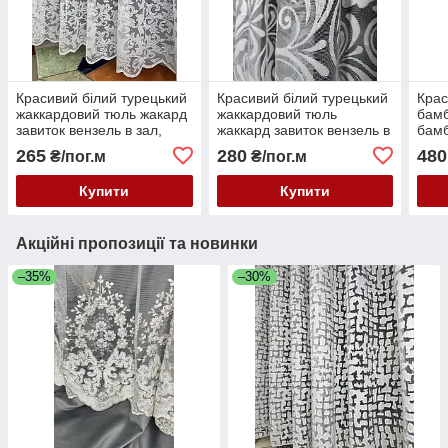
Красивий білий турецький
Красивий білий турецький
Крас
жаккардовий тюль жакард
жаккардовий тюль
бамб
завиток вензель в зал,
жаккард завиток вензель в
бамб
спальню, кімнату,
зал, спальню, кімнату,
квіт
265
280
480
₴/пог.м
₴/пог.м
вітальню
вітальню
віта
Купити
Купити
Акційні пропозиції та новинки
–35%
–30%