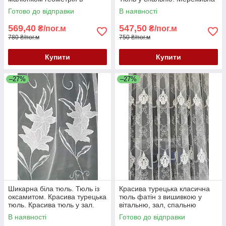
молочному кольорі
тюль. Тюль Туреччина.
Готово до відправки
В наявності
569,40
547,50
₴/пог.м
₴/пог.м
780 ₴/пог.м
750 ₴/пог.м
Купити
Купити
–27%
–27%
Шикарна біла тюль. Тюль із
Красива турецька класична
оксамитом. Красива турецька
тюль фатін з вишивкою у
тюль. Красива тюль у зал.
вітальню, зал, спальню
Тюль у спальню
купити Україна
В наявності
Готово до відправки