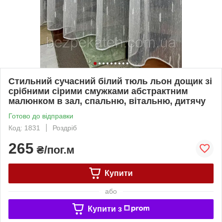
Стильний сучасний білий тюль льон дощик зі
срібними сірими смужками абстрактним
малюнком в зал, спальню, вітальню, дитячу
Готово до відправки
Код: 1831
Роздріб
265
₴/пог.м
Купити
або
Купити з