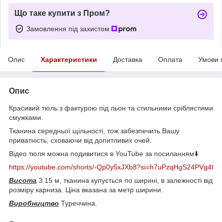
Що таке купити з Пром?
Замовлення під захистом
Опис
Характеристики
Доставка
Оплата
Умови 
Опис
Красивий тюль з фактурою під льон та стильними сріблястими
смужками.
Тканина середньої щільності, тож забезпечить Вашу
приватність, сховаючи від допитливих очей.
Відео тюля можна подивитися в YouTube за посиланням⬇️
https://youtube.com/shorts/-Qp0y5xJXb8?si=h7uPzqHgS24PVg4l
Висота
3.15 м, тканина купується по ширині, в залежності від
розміру карниза. Ціна вказана за метр ширини.
Виробництво
Туреччина.