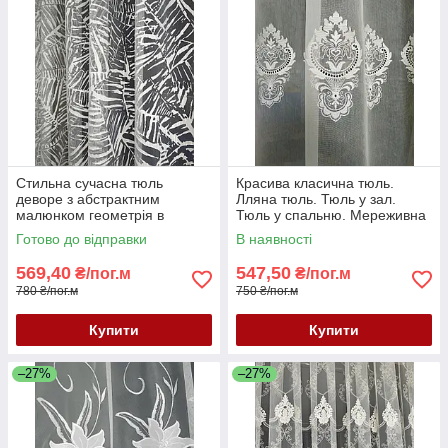
Стильна сучасна тюль
Красива класична тюль.
деворе з абстрактним
Лляна тюль. Тюль у зал.
малюнком геометрія в
Тюль у спальню. Мереживна
молочному кольорі
тюль. Тюль Туреччина.
Готово до відправки
В наявності
569,40
547,50
₴/пог.м
₴/пог.м
780 ₴/пог.м
750 ₴/пог.м
Купити
Купити
–27%
–27%