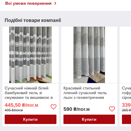
Всі умови повернення
Подібні товари компанії
Сучасний ніжний білий
Красивий стильний
Суча
бамбуковий тюль зі
лляний сучасний тюль
гофр
смужками та вишивкою в
льон з геометричним
сіро
зал спальню вітальню
абстрактним сірим
зал,
445,50
339
₴/пог.м
малюнком та вишивкою
590
₴/пог.м
495 ₴/пог.м
365 ₴
внизу в зал, спальню, на
кухню
Купити
Купити