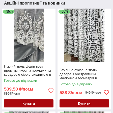
Акційні пропозиції та новинки
–35%
–30%
Ніжний тюль фатін грек
Стильна сучасна тюль
преміум якості з перлами та
деворе з абстрактним
кордовою сірою вишивкою в
малюнком геометрія в
спальню, зал або вітальню.
Готово до відправки
молочному кольорі
Останній метраж 2.7 м
Готово до відправки
539,50
₴/пог.м
588
₴/пог.м
840 ₴/пог.м
830 ₴/пог.м
Купити
Купити