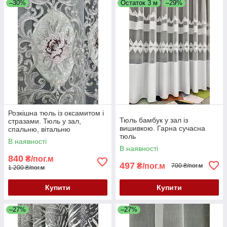
–30%
Остаток 3 м
–29%
Розкішна тюль із оксамитом і
Тюль бамбук у зал із
стразами. Тюль у зал,
вишивкою. Гарна сучасна
спальню, вітальню
тюль
В наявності
В наявності
840
₴/пог.м
497
₴/пог.м
700 ₴/пог.м
1 200 ₴/пог.м
Купити
Купити
–27%
–27%