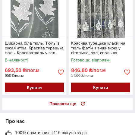
Шикарна біла тюль. Тюль із
Красива турецька класична
оксамитом. Красива турецька
тюль фатін з вишивкою у
тюль. Красива тюль у зал.
вітальню, зал, спальню
Тюль у спальню
купити Україна
В наявності
Готово до відправки
693,50
846,80
₴/пог.м
₴/пог.м
950 ₴/пог.м
1 160 ₴/пог.м
Купити
Купити
Показати ще
Про нас
100% позитивних з 110 відгуків за рік