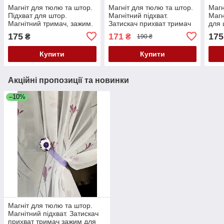
Магніт для тюлю та штор.
Магніт для тюлю та штор.
Магн
Підхват для штор.
Магнітний підхват.
Магн
Магнітний тримач, зажим.
Затискач прихват тримач
для 
Прихват для тюлю.
зажим для тюля, штор
підх
175
171
175
₴
₴
190 ₴
Затискач для тюлю. Магніт
Зажи
для тюля
для 
Купити
Купити
Акційні пропозиції та новинки
–10%
Магніт для тюлю та штор.
Магнітний підхват. Затискач
прихват тримач зажим для