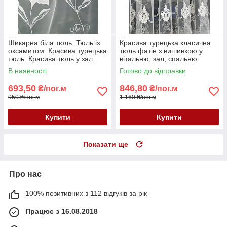
Шикарна біла тюль. Тюль із
Красива турецька класична
оксамитом. Красива турецька
тюль фатін з вишивкою у
тюль. Красива тюль у зал.
вітальню, зал, спальню
Тюль у спальню
купити Україна
В наявності
Готово до відправки
693,50
846,80
₴/пог.м
₴/пог.м
950 ₴/пог.м
1 160 ₴/пог.м
Купити
Купити
Показати ще
Про нас
100% позитивних з 112 відгуків за рік
Працює з 16.08.2018