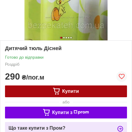
Дитячий тюль Дісней
Готово до відправки
Роздріб
290
₴/пог.м
Купити
або
Купити з
Що таке купити з Пром?