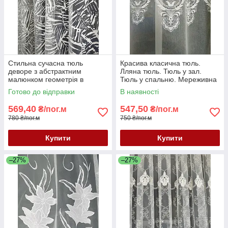
Стильна сучасна тюль
Красива класична тюль.
деворе з абстрактним
Лляна тюль. Тюль у зал.
малюнком геометрія в
Тюль у спальню. Мереживна
молочному кольорі
тюль. Тюль Туреччина.
Готово до відправки
В наявності
569,40
547,50
₴/пог.м
₴/пог.м
780 ₴/пог.м
750 ₴/пог.м
Купити
Купити
–27%
–27%