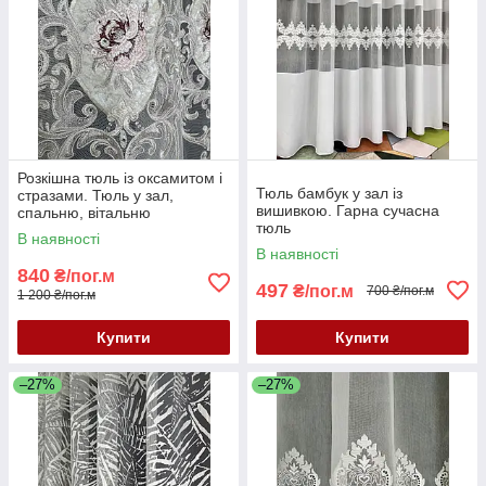
Розкішна тюль із оксамитом і
Тюль бамбук у зал із
стразами. Тюль у зал,
вишивкою. Гарна сучасна
спальню, вітальню
тюль
В наявності
В наявності
840
₴/пог.м
497
₴/пог.м
700 ₴/пог.м
1 200 ₴/пог.м
Купити
Купити
–27%
–27%