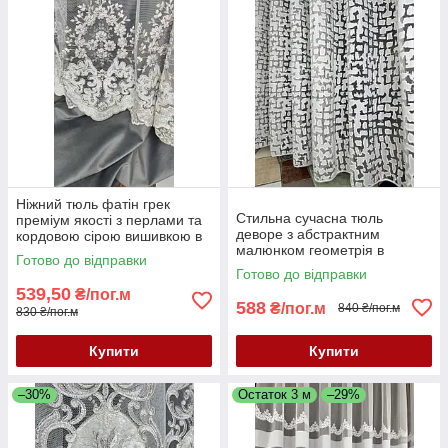
Ніжний тюль фатін грек
Стильна сучасна тюль
преміум якості з перлами та
деворе з абстрактним
кордовою сірою вишивкою в
малюнком геометрія в
спальню, зал або вітальню.
Готово до відправки
молочному кольорі
Останній метраж 2.7 м
Готово до відправки
539,50
₴/пог.м
588
₴/пог.м
840 ₴/пог.м
830 ₴/пог.м
Купити
Купити
–30%
Остаток 3 м
–29%