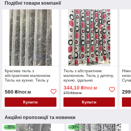
Подібні товари компанії
Красива тюль з
Тюль з абстрактним
Ніжн
абстрактним малюнком.
малюнком. Тюль у дитячу,
низо
Тюль на кухню. Тюль у
кухню, їдальню
Суча
дитячу. Тюль абстракція.
Ніжн
344,10
₴/пог.м
Стильна тюль
560
299
₴/пог.м
370 ₴/пог.м
Купити
Купити
Акційні пропозиції та новинки
–35%
–30%